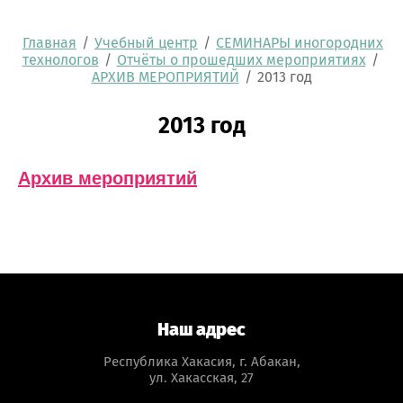
Главная
/
Учебный центр
/
СЕМИНАРЫ иногородних
технологов
/
Отчёты о прошедших мероприятиях
/
АРХИВ МЕРОПРИЯТИЙ
/
2013 год
2013 год
Архив мероприятий
Наш адрес
Республика Хакасия, г. Абакан,
ул. Хакасская, 27