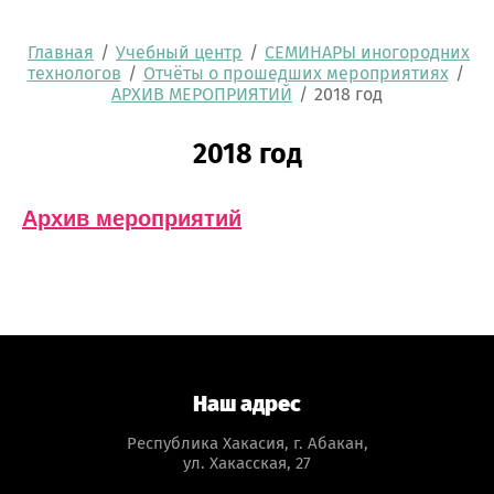
Главная
/
Учебный центр
/
СЕМИНАРЫ иногородних
технологов
/
Отчёты о прошедших мероприятиях
/
АРХИВ МЕРОПРИЯТИЙ
/
2018 год
2018 год
Архив мероприятий
Наш адрес
Республика Хакасия, г. Абакан,
ул. Хакасская, 27